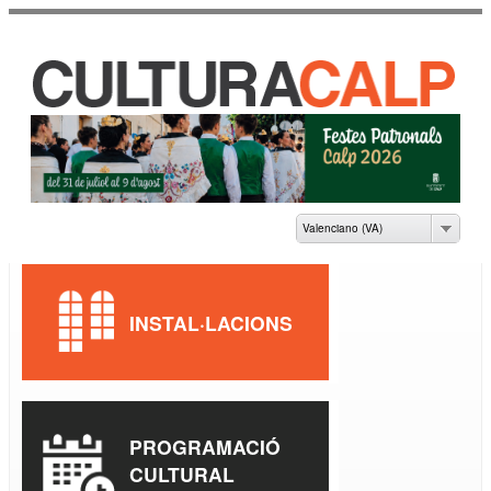
Vés al
contingut
CASA DE CULTURA
JAUME PASTOR I
FLUIXÀ
Valenciano (VA)
INSTAL·LACIONS
PROGRAMACIÓ
CULTURAL