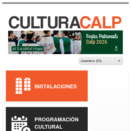
Pasar al
contenido
principal
CASA DE CULTURA
JAUME PASTOR I
FLUIXÀ
Castellano (ES)
INSTALACIONES
PROGRAMACIÓN
CULTURAL