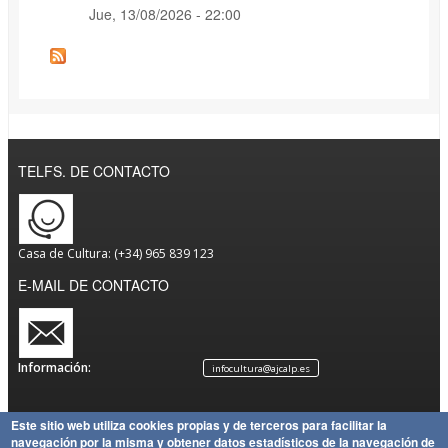
Jue, 13/08/2026 - 22:00
TELFS. DE CONTACTO
Casa de Cultura: (+34) 965 839 123
E-MAIL DE CONTACTO
Información:
infocultura@ajcalp.es
Este sitio web utiliza cookies propias y de terceros para facilitar la
navegación por la misma y obtener datos estadísticos de la navegación de
Aviso
Política
Mapa
Copyright