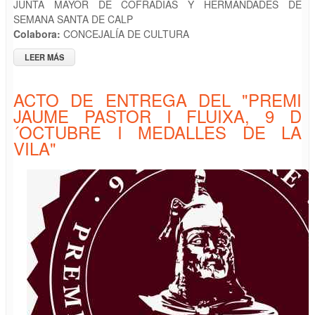
JUNTA MAYOR DE COFRADÍAS Y HERMANDADES DE
SEMANA SANTA DE CALP
Colabora:
CONCEJALÍA DE CULTURA
LEER MÁS
SOBRE PRESENTACIÓN PROGRAMA DE SEMANA SANTA 2025
& ACTUACIÓN "SOLERA ARTÍSTICA"
ACTO DE ENTREGA DEL "PREMI
JAUME PASTOR I FLUIXA, 9 D
´OCTUBRE I MEDALLES DE LA
VILA"