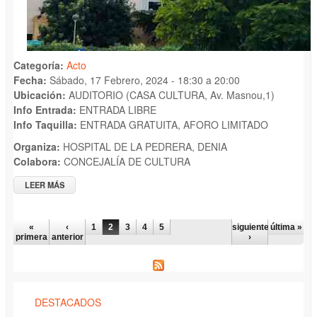
Categoría:
Acto
Fecha:
Sábado, 17 Febrero, 2024 -
18:30
a
20:00
Ubicación:
AUDITORIO (CASA CULTURA, Av. Masnou,1)
Info Entrada:
ENTRADA LIBRE
Info Taquilla:
ENTRADA GRATUITA, AFORO LIMITADO
Organiza:
HOSPITAL DE LA PEDRERA, DENIA
Colabora:
CONCEJALÍA DE CULTURA
LEER MÁS
SOBRE 12ª EDICIÓN GALA HOMENAJE "AMICS DE L´HOSPITAL
LA PEDRERA 2024"
PÁGINAS
«
‹
1
2
3
4
5
siguiente
última »
primera
anterior
›
DESTACADOS