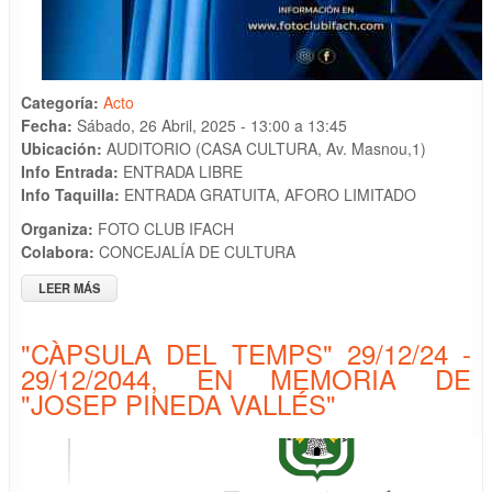
Categoría:
Acto
Fecha:
Sábado, 26 Abril, 2025 -
13:00
a
13:45
Ubicación:
AUDITORIO (CASA CULTURA, Av. Masnou,1)
Info Entrada:
ENTRADA LIBRE
Info Taquilla:
ENTRADA GRATUITA, AFORO LIMITADO
Organiza:
FOTO CLUB IFACH
Colabora:
CONCEJALÍA DE CULTURA
LEER MÁS
SOBRE ACTO DE ENTREGA DE PREMIOS DEL "15 RALLY
FOTOGRÁFICO PEÑON DE IFACH"
"CÀPSULA DEL TEMPS" 29/12/24 -
29/12/2044, EN MEMORIA DE
"JOSEP PINEDA VALLÉS"