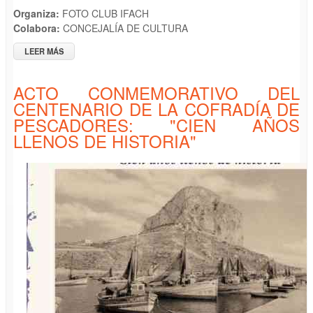
Organiza:
FOTO CLUB IFACH
Colabora:
CONCEJALÍA DE CULTURA
LEER MÁS
SOBRE ENTREGA PREMIOS DEL 14º RALLY FOTOGRÁFICO
"PEÑON DE IFACH"
ACTO CONMEMORATIVO DEL
CENTENARIO DE LA COFRADÍA DE
PESCADORES: "CIEN AÑOS
LLENOS DE HISTORIA"