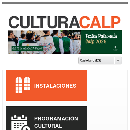
Pasar al
contenido
principal
CASA DE CULTURA
JAUME PASTOR I
FLUIXÀ
Castellano (ES)
INSTALACIONES
PROGRAMACIÓN
CULTURAL