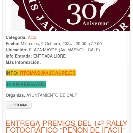
Categoría:
Acto
Fecha:
Miércoles, 9 Octubre, 2024 -
20:00
a
22:00
Ubicación:
PLAZA MAYOR (AV. MASNOU, CALP)
Info Entrada:
ENTRADA LIBRE
Más Información:
INFO:
RTOMAS@AJCALPE.ES
30 ANIVERSARIO
Organiza:
AYUNTAMIENTO DE CALP
LEER MÁS
SOBRE ACTO DE ENTREGA DEL "PREMI JAUME PASTOR I
FLUIXA, 9 D´OCTUBRE I MEDALLES DE LA VILA"
ENTREGA PREMIOS DEL 14º RALLY
FOTOGRÁFICO "PEÑON DE IFACH"