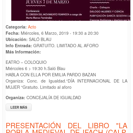
Categoría:
Acto
Fecha:
Miércoles, 6 Marzo, 2019 -
19:30
a
20:30
Ubicación:
SALÓ BLAU
Info Entrada:
GRATUITO. LIMITADO AL AFORO
Más Información:
EATRO – COLOQUIO
Miércoles 6 > 19:30 h.Saló Blau
HABLA CON ELLA POR EMILIA PARDO BAZAN
Organiza: Conc. de Igualdad.“DÍA INTERNACIONAL DE LA
MUJER “Gratuito. Limitado al aforo
Organiza:
CONCEJALÍA DE IGUALDAD
LEER MÁS
SOBRE TEATRO – COLOQUIO: HABLA CON ELLA POR EMILIA
PARDO BAZAN . “DÍA INTERNACIONAL DE LA MUJER “
PRESENTACIÓN DEL LIBRO "LA
POBLA MEDIEVAL DE IFACH (CALP,