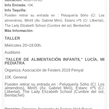
Info Entrada:
10€.
Info Taquilla:
Pueden retirar su entrada en : Peluquería Söho (C/. Los
almendros), Miró5 (Av. Gabriel Miró), Estanc nº5 (C/. Llibertat),
The Lady Elizabeth School (Cumbre del sol, Benitachel)
Más Información:
TALLER
Miércoles 20>18:00h.
Auditorio
”
TALLER DE ALIMENTACIÓN INFANTIL” LUCÍA, MI
PEDIATRA
Organiza: Asociación de Festers 2019 Penyal
10€. General
Pueden retirar su entrada en : Peluquería Söho (C/. Los
almendros), Miró5 (Av. Gabriel Miró), Estanc nº5 (C/.
Llibertat), The Lady Elizabeth School (Cumbre del sol,
Benitachel)
Organiza:
Organiza: Asociación de Festers 2019 Penyal