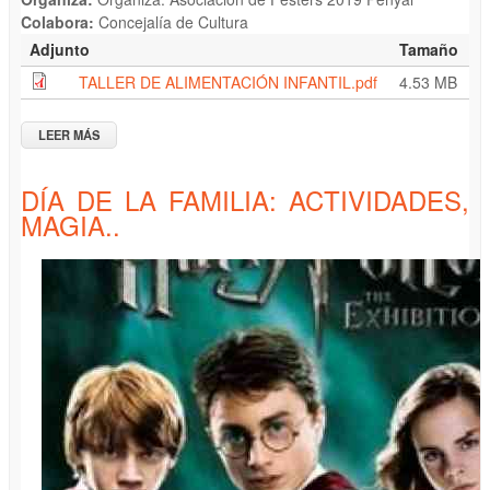
Colabora:
Concejalía de Cultura
Adjunto
Tamaño
TALLER DE ALIMENTACIÓN INFANTIL.pdf
4.53 MB
LEER MÁS
SOBRE ”TALLER DE ALIMENTACIÓN INFANTIL” LUCÍA, MI
PEDIATRA
DÍA DE LA FAMILIA: ACTIVIDADES,
MAGIA..