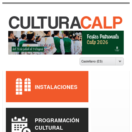
Pasar al
contenido
principal
CASA DE CULTURA
JAUME PASTOR I
FLUIXÀ
Castellano (ES)
INSTALACIONES
PROGRAMACIÓN
CULTURAL