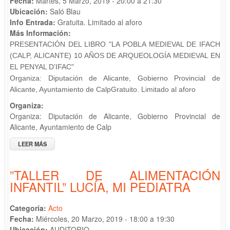
Fecha:
Martes, 5 Marzo, 2019 -
20:00
a
21:30
Ubicación:
Saló Blau
Info Entrada:
Gratuita. Limitado al aforo
Más Información:
PRESENTACIÓN DEL LIBRO
"LA POBLA MEDIEVAL DE
IFACH
(CALP, ALICANTE) 10
AÑOS DE ARQUEOLOGÍA
MEDIEVAL EN
EL PENYAL
D’IFAC"
Organiza: Diputación de
Alicante, Gobierno Provincial
de
Alicante, Ayuntamiento
de Calp
Gratuito.
Limitado al aforo
Organiza:
Organiza: Diputación de Alicante, Gobierno Provincial de
Alicante, Ayuntamiento de Calp
LEER MÁS
SOBRE PRESENTACIÓN DEL LIBRO "LA POBLA MEDIEVAL DE
IFACH (CALP, ALICANTE) 10 AÑOS DE ARQUEOLOGÍA
MEDIEVAL EN EL PENYAL D’IFAC"
”TALLER DE ALIMENTACIÓN
INFANTIL” LUCÍA, MI PEDIATRA
Categoría:
Acto
Fecha:
Miércoles, 20 Marzo, 2019 -
18:00
a
19:30
Ubicación:
AUDITORIO