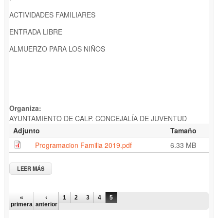
ACTIVIDADES FAMILIARES
ENTRADA LIBRE
ALMUERZO PARA LOS NIÑOS
Organiza:
AYUNTAMIENTO DE CALP. CONCEJALÍA DE JUVENTUD
Adjunto
Tamaño
Programacion Familia 2019.pdf
6.33 MB
LEER MÁS
SOBRE DÍA DE LA FAMILIA: ACTIVIDADES, MAGIA..
PÁGINAS
«
‹
1
2
3
4
5
primera
anterior