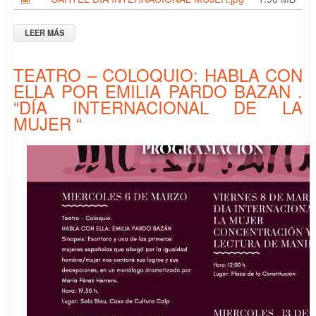
LEER MÁS
SOBRE CHARLA: EL ORIGEN DEL MOVIMIENTO FEMINISTA
POR MARTA BLANCO FERNÁNDEZ
TEATRO – COLOQUIO: HABLA CON
ELLA POR EMILIA PARDO BAZAN .
“DÍA INTERNACIONAL DE LA
MUJER “