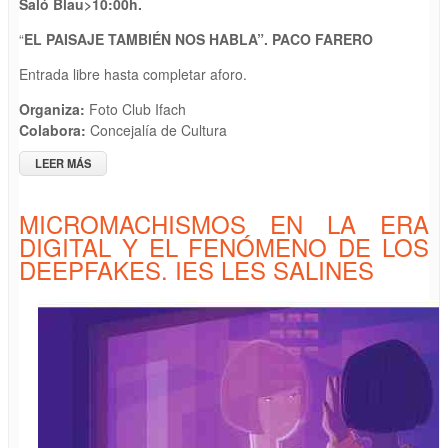
Saló Blau>
10
:
0
0h.
“
EL PAISAJE TAMBIÉN NOS HABLA”. PACO FARERO
Entrada libre hasta completar aforo.
Organiza:
Foto Club Ifach
Colabora:
Concejalía de Cultura
LEER MÁS
SOBRE PONENCIA “EL PAISAJE TAMBIÉN NOS HABLA”. PACO
FARERO
MICROMACHISMOS EN LA ERA
DIGITAL Y EL FENÓMENO DE LOS
DEEPFAKES. IES LES SALINES