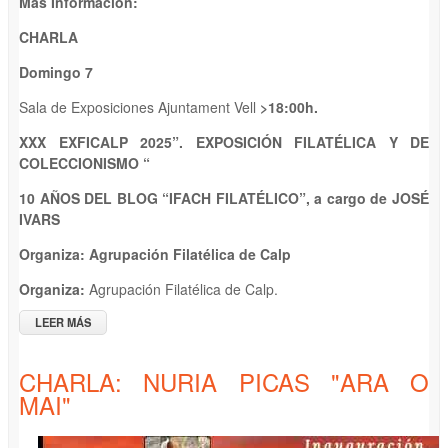
Más Información:
CHARLA
Domingo 7
Sala de Exposiciones Ajuntament Vell
>
1
8
:
0
0
h.
XXX EXFICALP 2025”. EXPOSICIÓN FILATÉLICA Y DE
COLECCIONISMO “
10 AÑOS DEL BLOG “IFAC
H
FILATÉLICO”
, a cargo de JOSÉ
IVARS
Organiza:
Agrupación
Filatélica de Calp
Organiza:
Agrupación Filatélica de Calp.
LEER MÁS
SOBRE CHARLA 10 AÑOS DEL BLOG “IFACH FILATÉLICO”, A
CARGO DE JOSÉ IVARS. XXX EXFICALP 2025”. EXPOSICIÓN
FILATÉLICA Y DE COLECCIONISMO"
CHARLA: NURIA PICAS "ARA O
MAI"