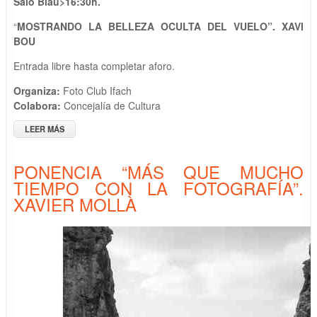
Saló Blau>
1
6
:
3
0h.
“
MOSTRANDO LA BELLEZA OCULTA DEL VUELO”. XAVI
BOU
Entrada libre hasta completar aforo.
Organiza:
Foto Club Ifach
Colabora:
Concejalía de Cultura
LEER MÁS
SOBRE PONENCIA “MOSTRANDO LA BELLEZA OCULTA DEL
VUELO”. XAVI BOU
PONENCIA “MÁS QUE MUCHO
TIEMPO CON LA FOTOGRAFÍA”.
XAVIER MOLLÀ