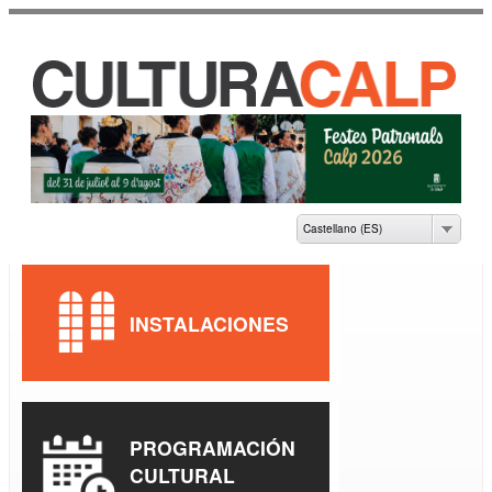
Pasar al
contenido
principal
CASA DE CULTURA
JAUME PASTOR I
FLUIXÀ
Castellano (ES)
INSTALACIONES
PROGRAMACIÓN
CULTURAL