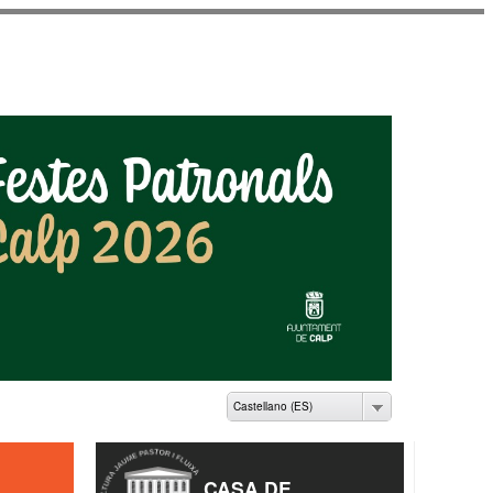
ME PASTOR I FLUIXÀ
Castellano (ES)
CASA DE