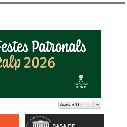
ME PASTOR I FLUIXÀ
Castellano (ES)
CASA DE