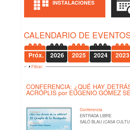
INSTALACIONES
CALENDARIO DE EVENTOS
Próx.
2026
2025
2024
2023
Mostrar
Filtrar:
CONFERENCIA: ¿QUÉ HAY DETRÁS 
ACRÓPLIS por EUGENIO GÓMEZ S
Conferencia
ENTRADA LIBRE
SALÓ BLAU (CASA CULTUR