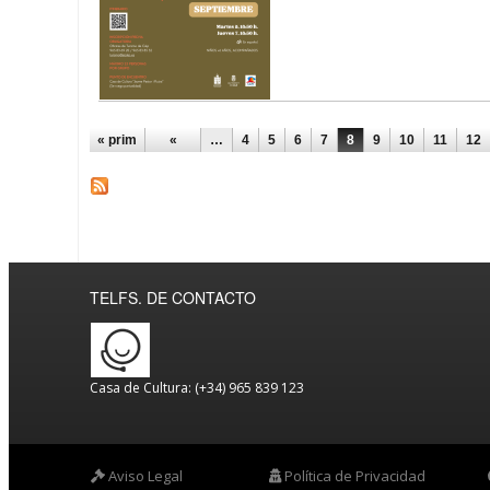
PÁGINAS
« prim
«
…
4
5
6
7
8
9
10
11
12
TELFS. DE CONTACTO
Casa de Cultura: (+34) 965 839 123
Aviso Legal
Política de Privacidad