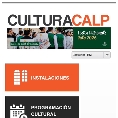
Pasar al
contenido
principal
CASA DE CULTURA
JAUME PASTOR I
FLUIXÀ
Castellano (ES)
INSTALACIONES
PROGRAMACIÓN
CULTURAL