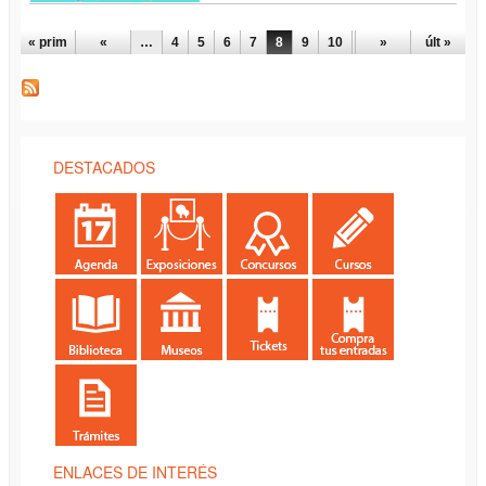
PÁGINAS
« prim
«
…
4
5
6
7
8
9
10
11
»
12
últ »
…
DESTACADOS
ENLACES DE INTERÉS