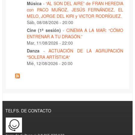
Música
-
“AL SON DEL AIRE” de FRAN HEREDIA
con PACO MUÑOZ, JESÚS FERNÁNDEZ, EL
MELO, JORGE DEL KIRI y VICTOR RODRÍGUEZ.
Sáb, 08/08/2026 - 20:00
Cine (1ª sesión)
-
CINEMA A LA MAR: “CÓMO
ENTRENAR A TU DRAGÓN.”
Mar, 11/08/2026 - 22:00
Danza
-
ACTUACIÓN DE LA AGRUPACIÓN
"SOLERA ARTÍSTICA"
Mié, 12/08/2026 - 20:00
TELFS. DE CONTACTO