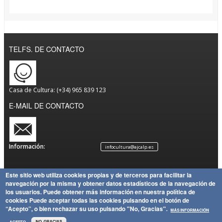
TELFS. DE CONTACTO
Casa de Cultura: (+34) 965 839 123
E-MAIL DE CONTACTO
Información:
infocultura@ajcalp.es
Este sitio web utiliza cookies propias y de terceros para facilitar la
navegación por la misma y obtener datos estadísticos de la navegación de
Aviso
Política
Mapa
Copyright
los usuarios.
Puede obtener más información en nuestra política de
Legal
de
Política
del Sitio
Ayuntamiento de Calp
cookies
Puede aceptar todas las cookies pulsando en el botón de
Privacidad
de
“Acepto”, o bien rechazar su uso pulsando "No, Gracias".
MÁS INFORMACIÓN
Cookies
ACEPTO
NO, GRACIAS