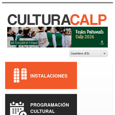
Pasar al
contenido
principal
CASA DE CULTURA
JAUME PASTOR I
FLUIXÀ
Castellano (ES)
INSTALACIONES
PROGRAMACIÓN
CULTURAL