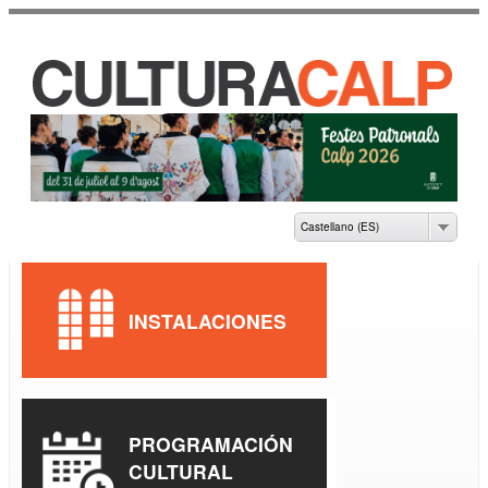
Pasar al
contenido
principal
CASA DE CULTURA
JAUME PASTOR I
FLUIXÀ
Castellano (ES)
INSTALACIONES
PROGRAMACIÓN
CULTURAL