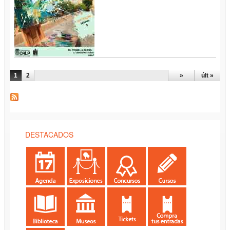
PÁGINAS
1
2
»
últ »
DESTACADOS