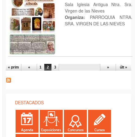
Sala Iglesia Antigua Ntra. Sra.
Virgen de las Nieves
Organiza:
PARROQUIA NTRA.
SRA. VIRGEN DE LAS NIEVES
PÁGINAS
« prim
«
1
2
3
»
últ »
DESTACADOS