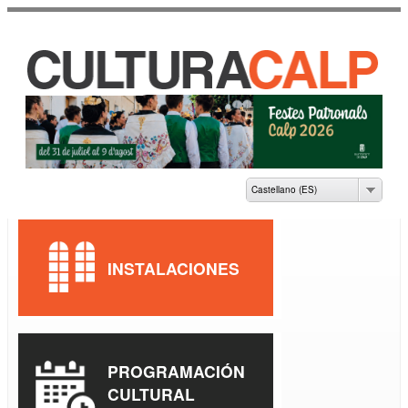
Pasar al
contenido
principal
CASA DE CULTURA
JAUME PASTOR I
FLUIXÀ
Castellano (ES)
INSTALACIONES
PROGRAMACIÓN
CULTURAL