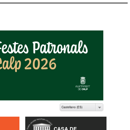
ME PASTOR I FLUIXÀ
Castellano (ES)
CASA DE