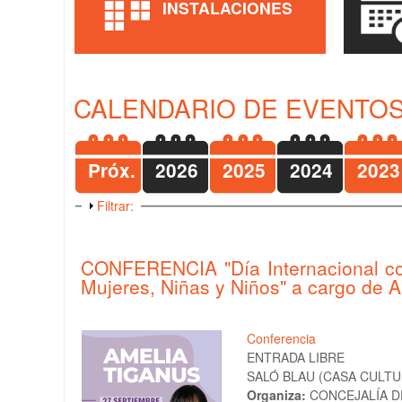
INSTALACIONES
CALENDARIO DE EVENTOS
Próx.
2026
2025
2024
2023
Mostrar
Filtrar:
CONFERENCIA "Día Internacional cont
Mujeres, Niñas y Niños" a cargo de 
Conferencia
ENTRADA LIBRE
SALÓ BLAU (CASA CULTUR
Organiza:
CONCEJALÍA D